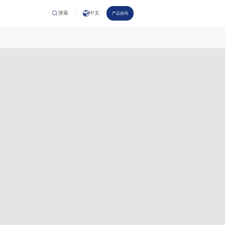
搜索
中文
产
品
咨
询