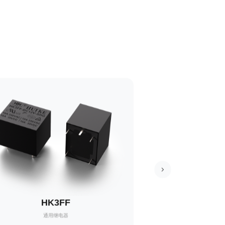
HK3FF
HK4
通用继电器
通信