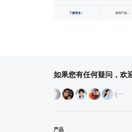
咨
询
产
品
了
解
更
多
咨
询
产
品
如果您有任何疑问，欢
产品