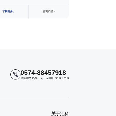
了
解
更
多
咨
询
产
品
了
解
更
多
0574-88457918
全国服务热线：周一至周日 9:00-17:30
关于汇科