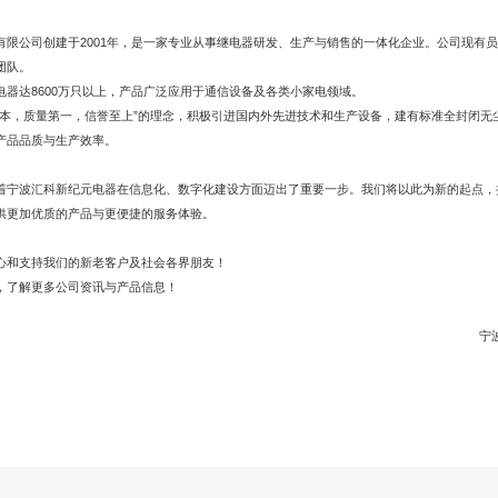
有限公司创建于2001年，是一家专业从事继电器研发、生产与销售的一体化企业。公司现有员
团队。
电器达8600万只以上，产品广泛应用于通信设备及各类小家电领域。
为本，质量第一，信誉至上”的理念，积极引进国内外先进技术和生产设备，建有标准全封闭无
产品品质与生产效率。
微信扫描二维码分享文章
着宁波汇科新纪元电器在信息化、数字化建设方面迈出了重要一步。我们将以此为新的起点，
供更加优质的产品与更便捷的服务体验。
心和支持我们的新老客户及社会各界朋友！
，了解更多公司资讯与产品信息！
宁