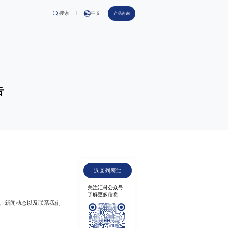
搜索
中文
产
品
咨
询
告
返
回
列
表
关注汇科公众号
了解更多信息
、新闻动态以及联系我们